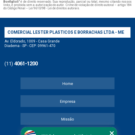
Bonfiglioli
" é de direito reservado. Sua reprodução, parcial ou total, mesmo citando nossos
links, é proibida sem a autorização do autor. Crime de violação de direito autoral – artigo 184
do Código Penal –
Lei 9610/98 - Lei de direitos autorais
.
COMERCIAL LESTER PLASTICOS E BORRACHAS LTDA - ME
Av. Eldorado, 1009 - Casa Grande
Diadema - SP - CEP: 09961-470
4061-1200
(11)
Home
Empresa
Missão