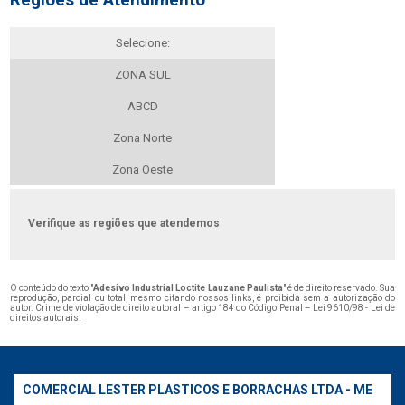
Selecione:
ZONA SUL
ABCD
Zona Norte
Zona Oeste
Verifique as regiões que atendemos
O conteúdo do texto "
Adesivo Industrial Loctite Lauzane Paulista
" é de direito reservado. Sua
reprodução, parcial ou total, mesmo citando nossos links, é proibida sem a autorização do
autor. Crime de violação de direito autoral – artigo 184 do Código Penal –
Lei 9610/98 - Lei de
direitos autorais
.
COMERCIAL LESTER PLASTICOS E BORRACHAS LTDA - ME