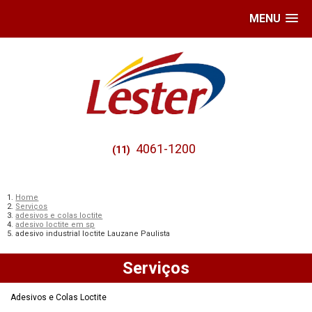
MENU
4061-1200
(11)
Home
Serviços
adesivos e colas loctite
adesivo loctite em sp
adesivo industrial loctite Lauzane Paulista
Serviços
Adesivos e Colas Loctite