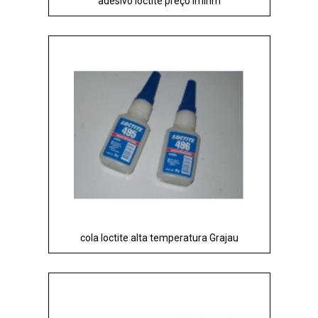
adesivo loctite preço Imirim
cola loctite alta temperatura Grajau