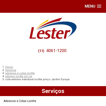
MENU
4061-1200
(11)
Home
Serviços
adesivos e colas loctite
adesivo loctite em sp
cola adesivo estrutural loctite preço Jardim Europa
Serviços
Adesivos e Colas Loctite