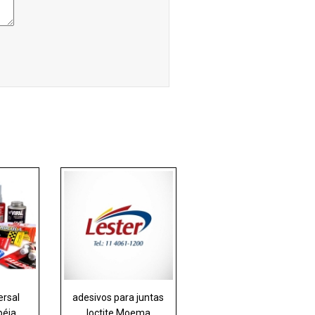
ersal
adesivos para juntas
péia
loctite Moema