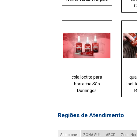
C
cola loctite para
qua
borracha São
locti
Domingos
R
Regiões de Atendimento
Selecione:
ZONA SUL
ABCD
Zona Nor