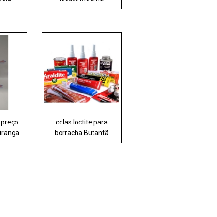
e preço
colas loctite para
iranga
borracha Butantã