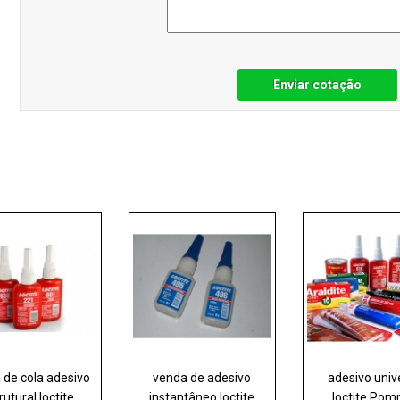
Enviar cotação
 de cola adesivo
venda de adesivo
adesivo univ
rutural loctite
instantâneo loctite
loctite Pom