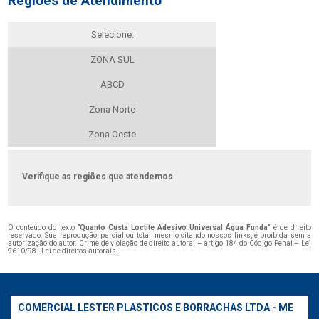
Regiões de Atendimento
Selecione:
ZONA SUL
ABCD
Zona Norte
Zona Oeste
Verifique as regiões que atendemos
O conteúdo do texto "
Quanto Custa Loctite Adesivo Universal Água Funda
" é de direito
reservado. Sua reprodução, parcial ou total, mesmo citando nossos links, é proibida sem a
autorização do autor. Crime de violação de direito autoral – artigo 184 do Código Penal –
Lei
9610/98 - Lei de direitos autorais
.
COMERCIAL LESTER PLASTICOS E BORRACHAS LTDA - ME