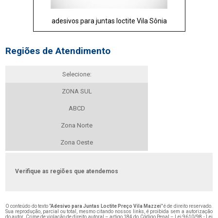
adesivos para juntas loctite Vila Sônia
Regiões de Atendimento
Selecione:
ZONA SUL
ABCD
Zona Norte
Zona Oeste
Verifique as regiões que atendemos
O conteúdo do texto "
Adesivo para Juntas Loctite Preço Vila Mazzei
" é de direito reservado.
Sua reprodução, parcial ou total, mesmo citando nossos links, é proibida sem a autorização
do autor. Crime de violação de direito autoral – artigo 184 do Código Penal –
Lei 9610/98 - Lei