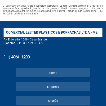
O conteúdo do texto "
Colas Adesivo Estrutural Loctite Jardim América
" é de direito
reservado. Sua reprodução, parcial ou total, mesmo citando nossos links, é proibida sem a
autorização do autor. Crime de violação de direito autoral – artigo 184 do Código Penal –
Lei
9610/98 - Lei de direitos autorais
.
COMERCIAL LESTER PLASTICOS E BORRACHAS LTDA - ME
Av. Eldorado, 1009 - Casa Grande
Diadema - SP - CEP: 09961-470
4061-1200
(11)
Home
Empresa
Missão