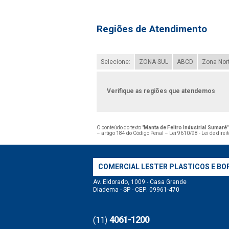
Regiões de Atendimento
Selecione:
ZONA SUL
ABCD
Zona Nor
Verifique as regiões que atendemos
O conteúdo do texto "
Manta de Feltro Industrial Sumaré
– artigo 184 do Código Penal –
Lei 9610/98 - Lei de direi
COMERCIAL LESTER PLASTICOS E BO
Av. Eldorado, 1009 - Casa Grande
Diadema - SP - CEP: 09961-470
4061-1200
(11)