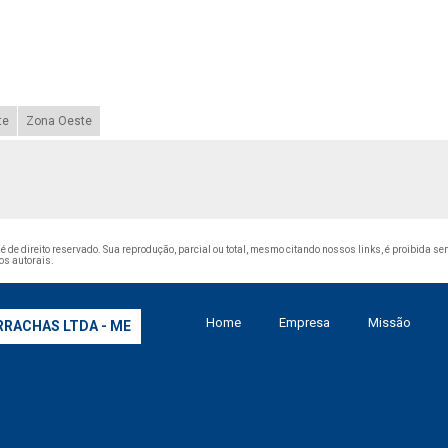
te
Zona Oeste
" é de direito reservado. Sua reprodução, parcial ou total, mesmo citando nossos links, é proibida se
tos autorais
.
Home
Empresa
Missão
RRACHAS LTDA - ME