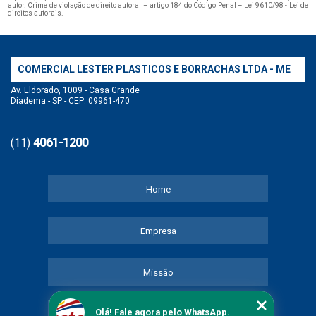
autor. Crime de violação de direito autoral – artigo 184 do Código Penal –
Lei 9610/98 - Lei de
direitos autorais
.
COMERCIAL LESTER PLASTICOS E BORRACHAS LTDA - ME
Av. Eldorado, 1009 - Casa Grande
Diadema - SP - CEP: 09961-470
4061-1200
(11)
Home
Empresa
Missão
Olá! Fale agora pelo WhatsApp.
Serviços