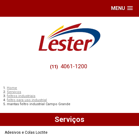
MENU
4061-1200
(11)
Home
Serviços
feltros industriais
feltro para uso industrial
mantas feltro industrial Campo Grande
Serviços
Adesivos e Colas Loctite