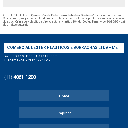
O conteúdo do texto "
Quanto Custa Feltro para Indústria Diadema
" é de direito reservado.
Sua reprodução, parcial ou total, mesmo citando nossos links, é proibida sem a autorização
do autor. Crime de violação de direito autoral – artigo 184 do Código Penal –
Lei 9610/98 - Lei
de direitos autorais
.
COMERCIAL LESTER PLASTICOS E BORRACHAS LTDA - ME
Av. Eldorado, 1009 - Casa Grande
Diadema - SP - CEP: 09961-470
4061-1200
(11)
Home
Empresa