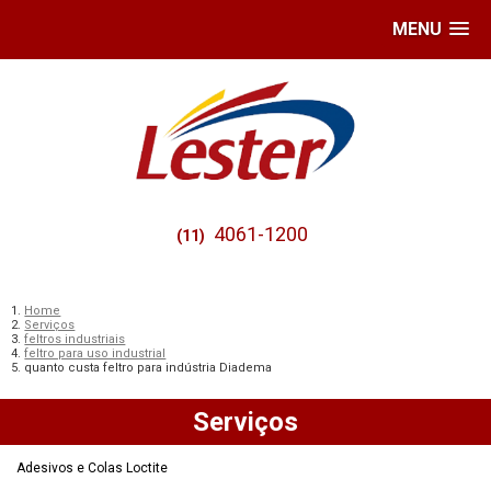
MENU
4061-1200
(11)
Home
Serviços
feltros industriais
feltro para uso industrial
quanto custa feltro para indústria Diadema
Serviços
Adesivos e Colas Loctite