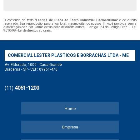
O conteúdo do texto "
Fábrica de Placa de Feltro Industrial Cachoeirinha
" é de direito
reservado. Sua reprodução, parcial ou total, mesmo citando nossos links, é proibida sem a
autorização do autor. Crime de violação de direito autoral – artigo 184 do Código Penal –
Lei
9610/98 - Lei de direitos autorais
.
COMERCIAL LESTER PLASTICOS E BORRACHAS LTDA - ME
Av. Eldorado, 1009 - Casa Grande
Diadema - SP - CEP: 09961-470
4061-1200
(11)
Home
Empresa