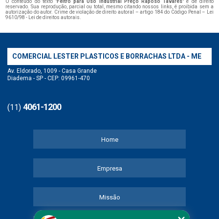
O conteúdo do texto "
Feltro para Uso Industrial Preço Raposo Tavares
" é de direito
reservado. Sua reprodução, parcial ou total, mesmo citando nossos links, é proibida sem a
autorização do autor. Crime de violação de direito autoral – artigo 184 do Código Penal –
Lei
9610/98 - Lei de direitos autorais
.
COMERCIAL LESTER PLASTICOS E BORRACHAS LTDA - ME
Av. Eldorado, 1009 - Casa Grande
Diadema - SP - CEP: 09961-470
4061-1200
(11)
Home
Empresa
Missão