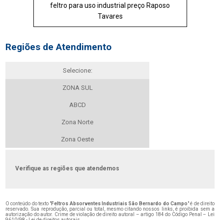
feltro para uso industrial preço Raposo
Tavares
Regiões de Atendimento
Selecione:
ZONA SUL
ABCD
Zona Norte
Zona Oeste
Verifique as regiões que atendemos
O conteúdo do texto "
Feltros Absorventes Industriais São Bernardo do Campo
" é de direito
reservado. Sua reprodução, parcial ou total, mesmo citando nossos links, é proibida sem a
autorização do autor. Crime de violação de direito autoral – artigo 184 do Código Penal –
Lei
9610/98 - Lei de direitos autorais
.