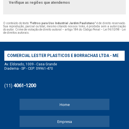
Verifique as regiões que atendemos
O conteúdo do texto "
Feltros para Uso Industrial Jardim Paulistano
" é de direito reservado.
Sua reprodução, parcial ou total, mesmo citando nossos links, é proibida sem a autorização
do autor. Crime de violação de direito autoral – artigo 184 do Código Penal –
Lei 9610/98 - Lei
de direitos autorais
.
COMERCIAL LESTER PLASTICOS E BORRACHAS LTDA - ME
Av. Eldorado, 1009 - Casa Grande
Diadema - SP - CEP: 09961-470
4061-1200
(11)
Home
Empresa