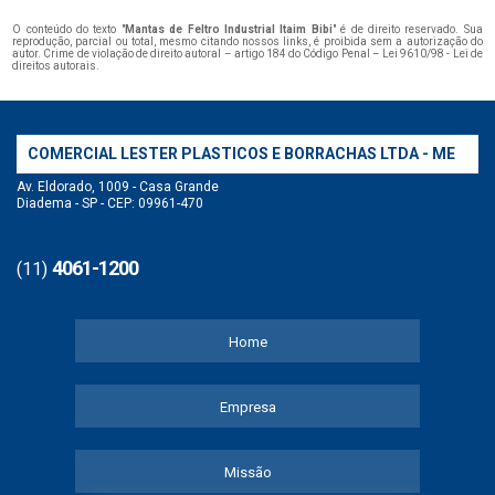
O conteúdo do texto "
Mantas de Feltro Industrial Itaim Bibi
" é de direito reservado. Sua
reprodução, parcial ou total, mesmo citando nossos links, é proibida sem a autorização do
autor. Crime de violação de direito autoral – artigo 184 do Código Penal –
Lei 9610/98 - Lei de
direitos autorais
.
COMERCIAL LESTER PLASTICOS E BORRACHAS LTDA - ME
Av. Eldorado, 1009 - Casa Grande
Diadema - SP - CEP: 09961-470
4061-1200
(11)
Home
Empresa
Missão