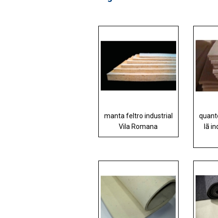
manta feltro industrial
quanto
Vila Romana
lã i