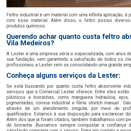
Feltro industrial é um material com uma infinita aplicação, é
com esse material. Além disso, o feltro possui diverso
produtos químicos.
Querendo achar quanto custa feltro abs
Vila Medeiros?
A Lester é uma empresa séria e especializada, com anos d
sua fundação, vem garantindo a satisfação de todos os cl
profissionais, a Lester vem se consolidando uma grande e
Conheça alguns serviços da Lester:
Se está buscando por quanto custa feltro absorvente indu
serviços que a Comercial Lester oferece. Entre eles estã
plásticos e borrachas, como mangueira hidraulica, epis, 
pigmentadas, correia industrial e filme stretch manual . Ga
através de um atendimento singular, por meio de profi
qualificados. Estamos à sua disposição para esclarecer dú
Além dos que já foram citados, também trabalhamos com perf
de borracha. Buscamos sempre conquistar a confiança d
satisfação completa com o serviço. Entre em contato e enco