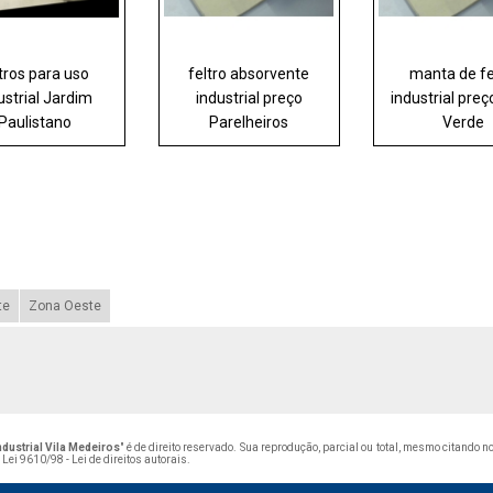
ltros para uso
feltro absorvente
manta de fe
ustrial Jardim
industrial preço
industrial pre
Paulistano
Parelheiros
Verde
te
Zona Oeste
dustrial Vila Medeiros
" é de direito reservado. Sua reprodução, parcial ou total, mesmo citando 
–
Lei 9610/98 - Lei de direitos autorais
.