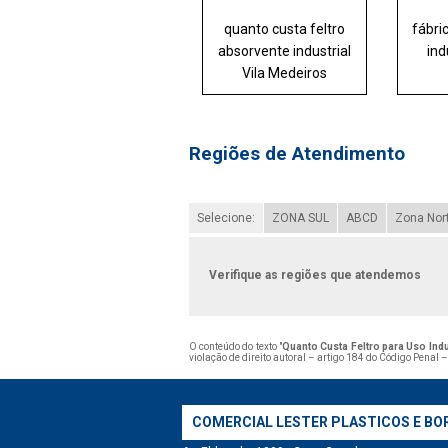
quanto custa feltro
fábri
absorvente industrial
ind
Vila Medeiros
Regiões de Atendimento
Selecione:
ZONA SUL
ABCD
Zona Nor
Verifique as regiões que atendemos
O conteúdo do texto "
Quanto Custa Feltro para Uso Ind
violação de direito autoral – artigo 184 do Código Penal 
COMERCIAL LESTER PLASTICOS E BO