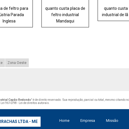
ca de feltro para
quanto custa placa de
quanto custa 
ústria Parada
feltro industrial
industrial de lã
Inglesa
Mandaqui
te
Zona Oeste
ustrial Capão Redondo
" é de direito reservado. Sua reprodução, parcial ou total, mesmo citando 
–
Lei 9610/98 - Lei de direitos autorais
.
Home
Empresa
Missão
RRACHAS LTDA - ME