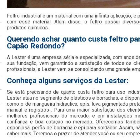
Feltro industrial é um material com uma infinita aplicação, é
com esse material. Além disso, o feltro possui diverso
produtos químicos.
Querendo achar quanto custa feltro par
Capão Redondo?
A Lester é uma empresa séria e especializada, com anos d
sua fundação, vem garantindo a satisfação de todos os cl
profissionais, a Lester vem se consolidando uma grande e
Conheça alguns serviços da Lester:
Se está precisando de quanto custa feltro para uso indus
Lester atua no segmento de plásticos e borrachas, e disponi
como o de mangueira hidraulica, epis, luva pigmentada preta
manual e registros . Para uma maior satisfação dos clien
melhores profissionais do mercado, e em instalações mo
confiança e boa cotação no mercado. Oferecemos também
esponjosa, perfis de borracha e epi para soldador. Assim, n
saber mais. Teremos o prazer de atender você ou seu empr