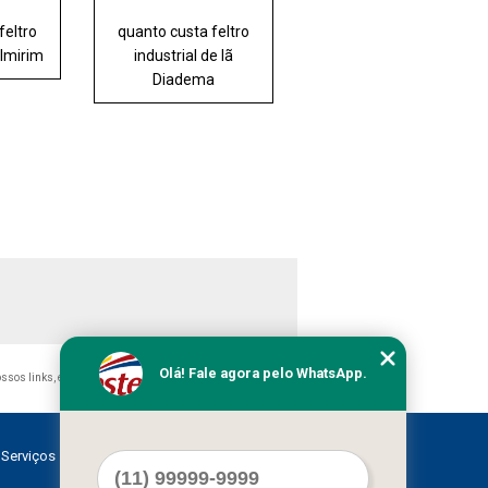
feltro
quanto custa feltro
 Imirim
industrial de lã
Diadema
Olá! Fale agora pelo WhatsApp.
nossos links, é proibida sem a autorização do autor. Crime de
Serviços
Contato
Mapa do site