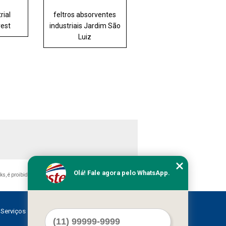
rial
feltros absorventes
rest
industriais Jardim São
Luiz
Olá! Fale agora pelo WhatsApp.
nks, é proibida sem a autorização do autor. Crime de violação
Serviços
Contato
Mapa do site