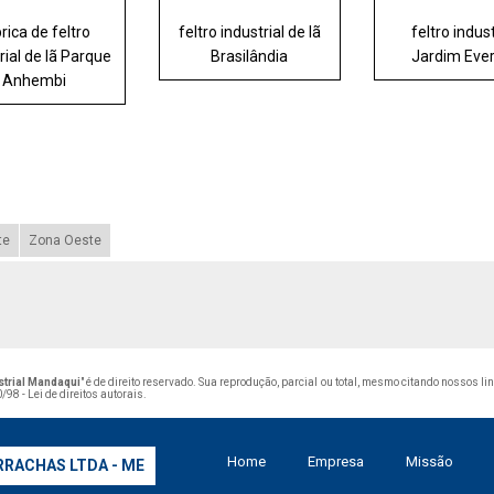
rica de feltro
feltro industrial de lã
feltro indust
rial de lã Parque
Brasilândia
Jardim Eve
Anhembi
te
Zona Oeste
strial Mandaqui
" é de direito reservado. Sua reprodução, parcial ou total, mesmo citando nossos li
/98 - Lei de direitos autorais
.
Home
Empresa
Missão
RRACHAS LTDA - ME