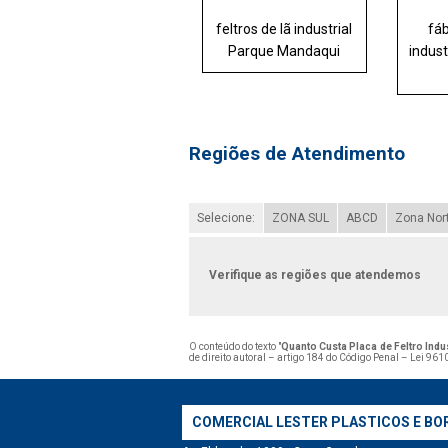
feltros de lã industrial
fáb
Parque Mandaqui
indust
Regiões de Atendimento
Selecione:
ZONA SUL
ABCD
Zona Nor
Verifique as regiões que atendemos
O conteúdo do texto "
Quanto Custa Placa de Feltro Indu
de direito autoral – artigo 184 do Código Penal –
Lei 9610
COMERCIAL LESTER PLASTICOS E BO