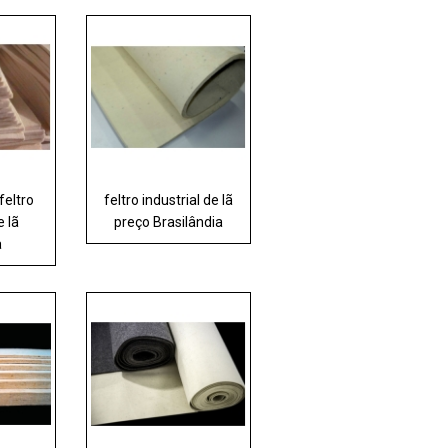
feltro
feltro industrial de lã
e lã
preço Brasilândia
a