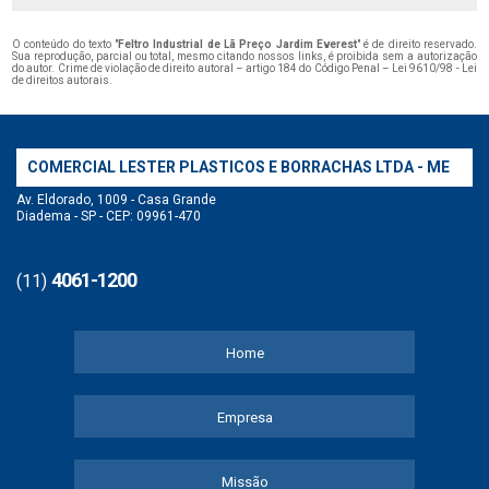
O conteúdo do texto "
Feltro Industrial de Lã Preço Jardim Everest
" é de direito reservado.
Sua reprodução, parcial ou total, mesmo citando nossos links, é proibida sem a autorização
do autor. Crime de violação de direito autoral – artigo 184 do Código Penal –
Lei 9610/98 - Lei
de direitos autorais
.
COMERCIAL LESTER PLASTICOS E BORRACHAS LTDA - ME
Av. Eldorado, 1009 - Casa Grande
Diadema - SP - CEP: 09961-470
4061-1200
(11)
Home
Empresa
Missão