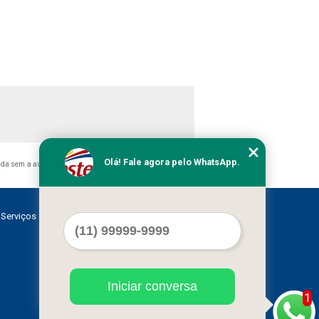
Olá! Fale agora pelo WhatsApp.
bida sem a autorização do autor. Crime de violação de direito
Serviços
Contato
Mapa do site
Iniciar conversa
1