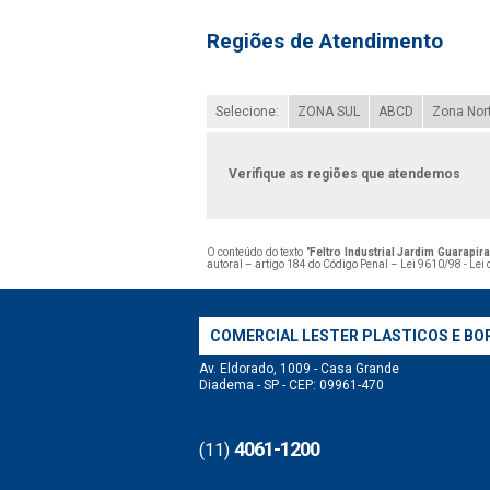
Regiões de Atendimento
Selecione:
ZONA SUL
ABCD
Zona Nor
Verifique as regiões que atendemos
O conteúdo do texto "
Feltro Industrial Jardim Guarapir
autoral – artigo 184 do Código Penal –
Lei 9610/98 - Lei 
COMERCIAL LESTER PLASTICOS E BO
Av. Eldorado, 1009 - Casa Grande
Diadema - SP - CEP: 09961-470
4061-1200
(11)