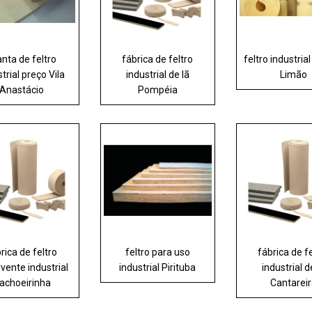
nta de feltro
fábrica de feltro
feltro industria
trial preço Vila
industrial de lã
Limão
Anastácio
Pompéia
rica de feltro
feltro para uso
fábrica de f
vente industrial
industrial Pirituba
industrial d
achoeirinha
Cantarei