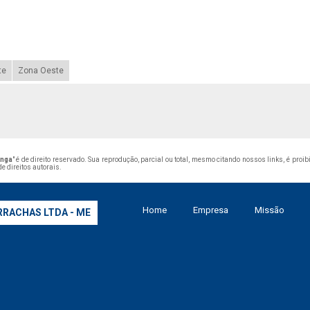
te
Zona Oeste
anga
" é de direito reservado. Sua reprodução, parcial ou total, mesmo citando nossos links, é proi
de direitos autorais
.
Home
Empresa
Missão
RRACHAS LTDA - ME