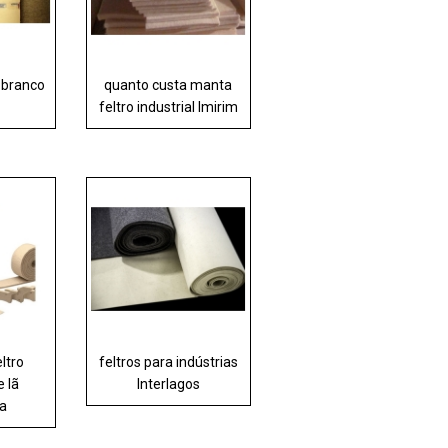
l branco
quanto custa manta
feltro industrial Imirim
eltro
feltros para indústrias
e lã
Interlagos
ra