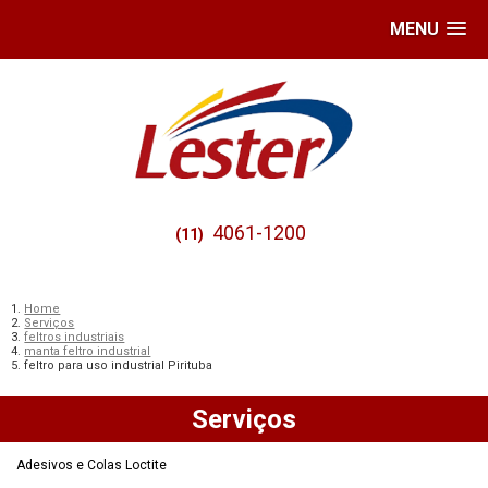
MENU
4061-1200
(11)
Home
Serviços
feltros industriais
manta feltro industrial
feltro para uso industrial Pirituba
Serviços
Adesivos e Colas Loctite