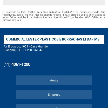
O conteúdo do texto "
Feltro para Uso Industrial Pirituba
" é de direito reservado. Sua
reprodução, parcial ou total, mesmo citando nossos links, é proibida sem a autorização do
autor. Crime de violação de direito autoral – artigo 184 do Código Penal –
Lei 9610/98 - Lei de
direitos autorais
.
COMERCIAL LESTER PLASTICOS E BORRACHAS LTDA - ME
Av. Eldorado, 1009 - Casa Grande
Diadema - SP - CEP: 09961-470
4061-1200
(11)
Home
Empresa