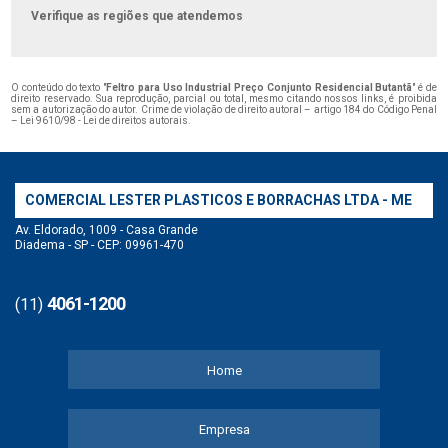
Verifique as regiões que atendemos
O conteúdo do texto "
Feltro para Uso Industrial Preço Conjunto Residencial Butantã
" é de
direito reservado. Sua reprodução, parcial ou total, mesmo citando nossos links, é proibida
sem a autorização do autor. Crime de violação de direito autoral – artigo 184 do Código Penal
–
Lei 9610/98 - Lei de direitos autorais
.
COMERCIAL LESTER PLASTICOS E BORRACHAS LTDA - ME
Av. Eldorado, 1009 - Casa Grande
Diadema - SP - CEP: 09961-470
4061-1200
(11)
Home
Empresa