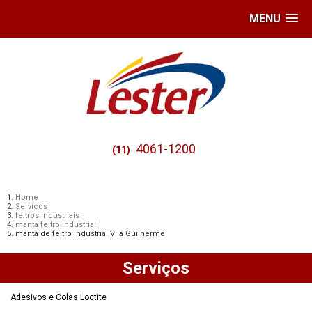
MENU
4061-1200
(11)
Home
Serviços
feltros industriais
manta feltro industrial
manta de feltro industrial Vila Guilherme
Serviços
Adesivos e Colas Loctite