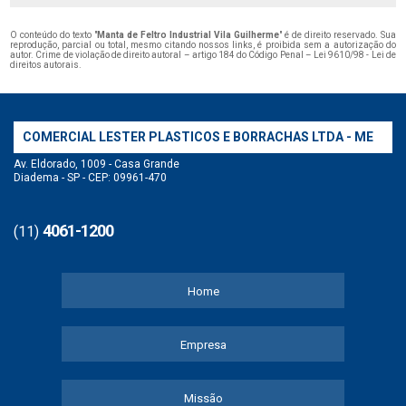
O conteúdo do texto "
Manta de Feltro Industrial Vila Guilherme
" é de direito reservado. Sua
reprodução, parcial ou total, mesmo citando nossos links, é proibida sem a autorização do
autor. Crime de violação de direito autoral – artigo 184 do Código Penal –
Lei 9610/98 - Lei de
direitos autorais
.
COMERCIAL LESTER PLASTICOS E BORRACHAS LTDA - ME
Av. Eldorado, 1009 - Casa Grande
Diadema - SP - CEP: 09961-470
4061-1200
(11)
Home
Empresa
Missão