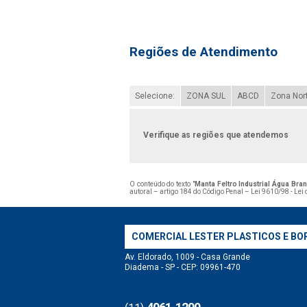
Regiões de Atendimento
Selecione:
ZONA SUL
ABCD
Zona Nor
Verifique as regiões que atendemos
O conteúdo do texto "
Manta Feltro Industrial Água Bra
autoral – artigo 184 do Código Penal –
Lei 9610/98 - Lei 
COMERCIAL LESTER PLASTICOS E BO
Av. Eldorado, 1009 - Casa Grande
Diadema - SP - CEP: 09961-470