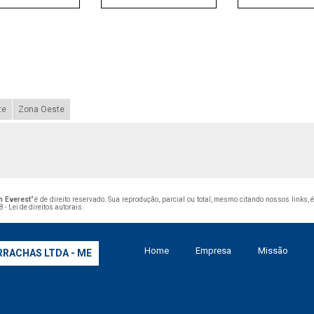
te
Zona Oeste
m Everest
" é de direito reservado. Sua reprodução, parcial ou total, mesmo citando nossos links,
 - Lei de direitos autorais
.
Home
Empresa
Missão
RRACHAS LTDA - ME