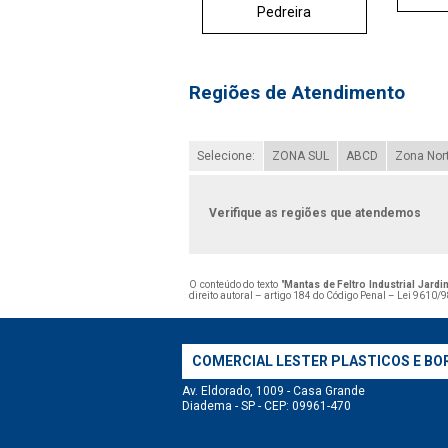
Pedreira
Regiões de Atendimento
Selecione:
ZONA SUL
ABCD
Zona Nor
Verifique as regiões que atendemos
O conteúdo do texto "
Mantas de Feltro Industrial Jardi
direito autoral – artigo 184 do Código Penal –
Lei 9610/98
COMERCIAL LESTER PLASTICOS E BO
Av. Eldorado, 1009 - Casa Grande
Diadema - SP - CEP: 09961-470