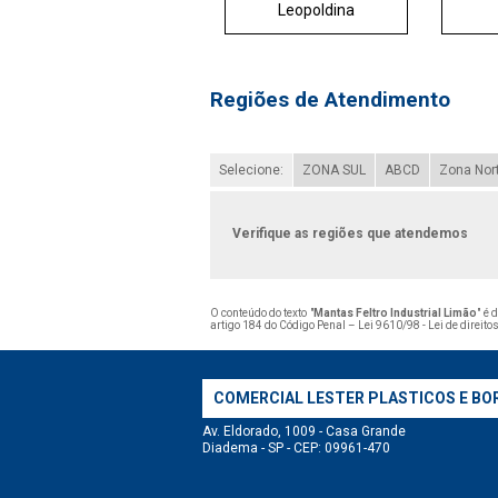
Leopoldina
Regiões de Atendimento
Selecione:
ZONA SUL
ABCD
Zona Nor
Verifique as regiões que atendemos
O conteúdo do texto "
Mantas Feltro Industrial Limão
" é 
artigo 184 do Código Penal –
Lei 9610/98 - Lei de direito
COMERCIAL LESTER PLASTICOS E BO
Av. Eldorado, 1009 - Casa Grande
Diadema - SP - CEP: 09961-470