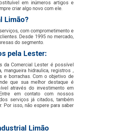
bstituível em inúmeros artigos e
mpre criar algo novo com ele.
al Limão?
 serviços, com comprometimento e
 clientes. Desde 1995 no mercado,
presas do segmento.
s pela Lester:
és da Comercial Lester é possível
, mangueira hidraulica, registros ,
os e borrachas. Com o objetivo de
tende que sua melhor destaque é
ível através do investimento em
. Entre em contato com nossos
 dos serviços já citados, também
. Por isso, não espere para saber
ndustrial Limão