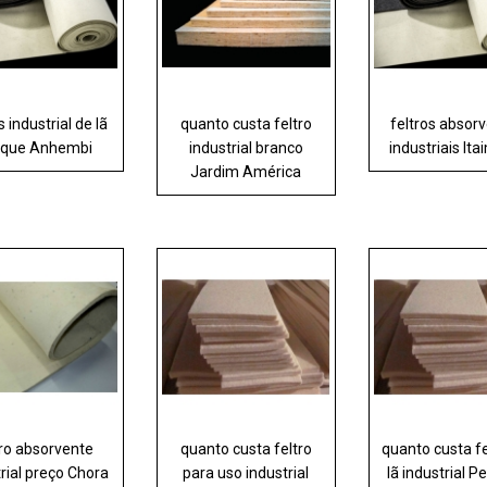
s industrial de lã
quanto custa feltro
feltros absor
rque Anhembi
industrial branco
industriais Ita
Jardim América
tro absorvente
quanto custa feltro
quanto custa fe
rial preço Chora
para uso industrial
lã industrial P