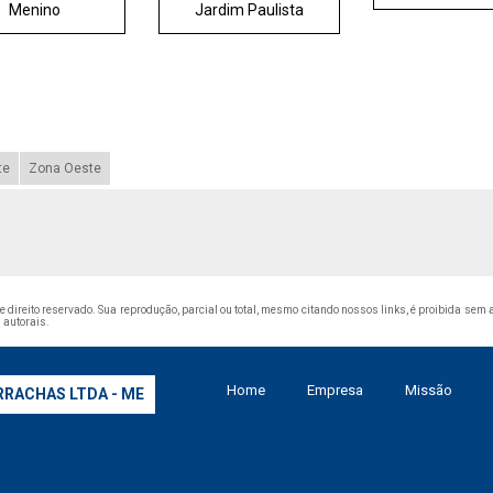
Menino
Jardim Paulista
te
Zona Oeste
de direito reservado. Sua reprodução, parcial ou total, mesmo citando nossos links, é proibida sem a
s autorais
.
Home
Empresa
Missão
RRACHAS LTDA - ME