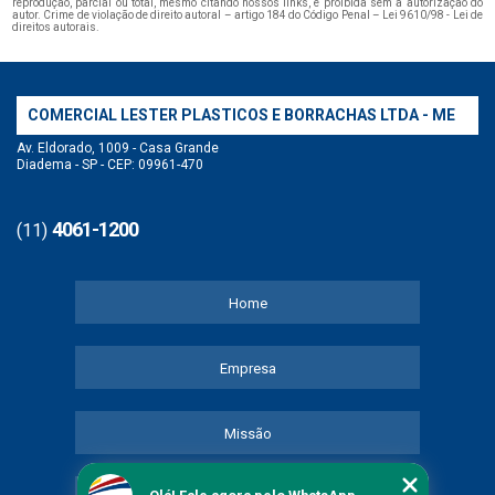
reprodução, parcial ou total, mesmo citando nossos links, é proibida sem a autorização do
autor. Crime de violação de direito autoral – artigo 184 do Código Penal –
Lei 9610/98 - Lei de
direitos autorais
.
COMERCIAL LESTER PLASTICOS E BORRACHAS LTDA - ME
Av. Eldorado, 1009 - Casa Grande
Diadema - SP - CEP: 09961-470
4061-1200
(11)
Home
Empresa
Missão