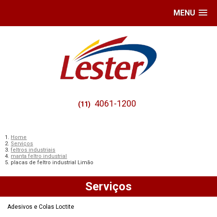
MENU
4061-1200
(11)
Home
Serviços
feltros industriais
manta feltro industrial
placas de feltro industrial Limão
Serviços
Adesivos e Colas Loctite