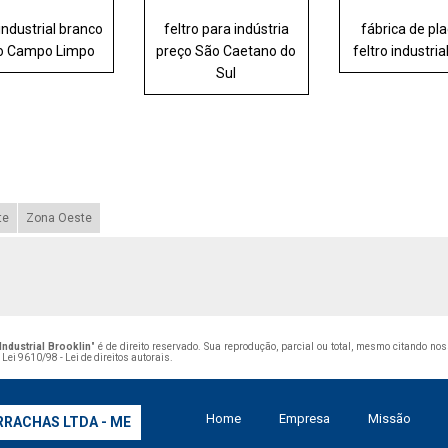
 industrial branco
feltro para indústria
fábrica de pl
o Campo Limpo
preço São Caetano do
feltro industria
Sul
te
Zona Oeste
ndustrial Brooklin
" é de direito reservado. Sua reprodução, parcial ou total, mesmo citando no
–
Lei 9610/98 - Lei de direitos autorais
.
Home
Empresa
Missão
RRACHAS LTDA - ME