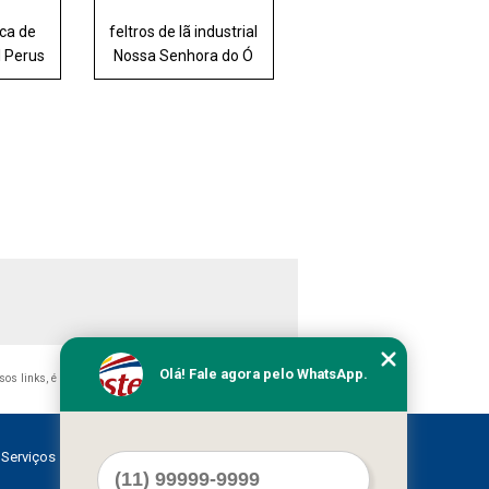
aca de
feltros de lã industrial
l Perus
Nossa Senhora do Ó
Olá! Fale agora pelo WhatsApp.
ssos links, é proibida sem a autorização do autor. Crime de
Serviços
Contato
Mapa do site