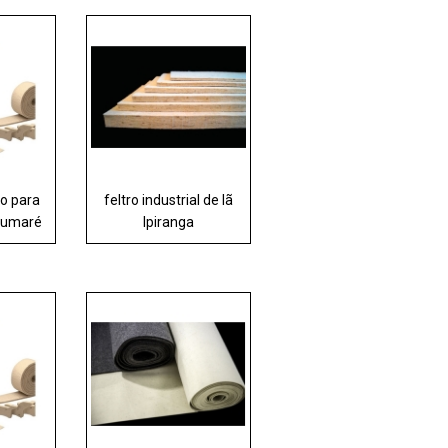
ro para
feltro industrial de lã
 Sumaré
Ipiranga