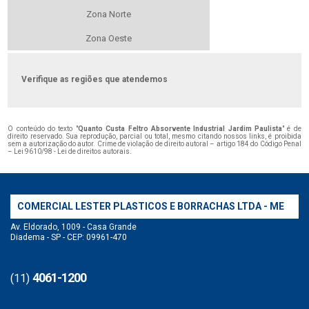
Zona Norte
Zona Oeste
Verifique as regiões que atendemos
O conteúdo do texto "
Quanto Custa Feltro Absorvente Industrial Jardim Paulista
" é de
direito reservado. Sua reprodução, parcial ou total, mesmo citando nossos links, é proibida
sem a autorização do autor. Crime de violação de direito autoral – artigo 184 do Código Penal
–
Lei 9610/98 - Lei de direitos autorais
.
COMERCIAL LESTER PLASTICOS E BORRACHAS LTDA - ME
Av. Eldorado, 1009 - Casa Grande
Diadema - SP - CEP: 09961-470
4061-1200
(11)