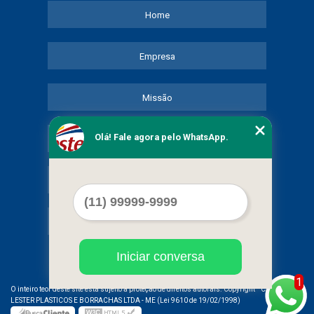
Home
Empresa
Missão
Olá! Fale agora pelo WhatsApp.
Serviços
Contato
Mapa do site
Iniciar conversa
1
©
O inteiro teor deste site está sujeito à proteção de direitos autorais. Copyright
COMERCIAL
LESTER PLASTICOS E BORRACHAS LTDA - ME (Lei 9610 de 19/02/1998)