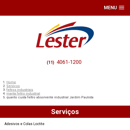
MENU
4061-1200
(11)
Home
Serviços
feltros industriais
manta feltro industrial
quanto custa feltro absorvente industrial Jardim Paulista
Serviços
Adesivos e Colas Loctite