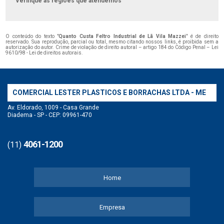
Verifique as regiões que atendemos
O conteúdo do texto "
Quanto Custa Feltro Industrial de Lã Vila Mazzei
" é de direito
reservado. Sua reprodução, parcial ou total, mesmo citando nossos links, é proibida sem a
autorização do autor. Crime de violação de direito autoral – artigo 184 do Código Penal –
Lei
9610/98 - Lei de direitos autorais
.
COMERCIAL LESTER PLASTICOS E BORRACHAS LTDA - ME
Av. Eldorado, 1009 - Casa Grande
Diadema - SP - CEP: 09961-470
4061-1200
(11)
Home
Empresa