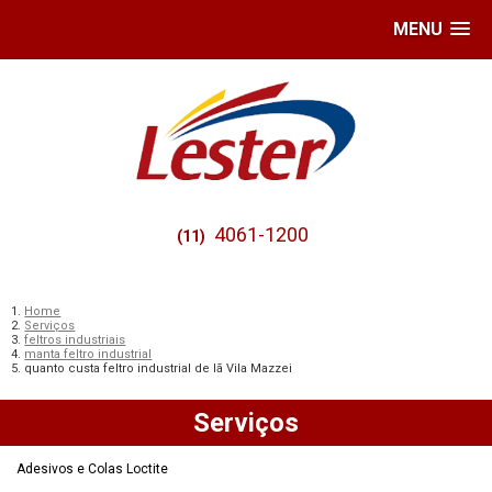
MENU
4061-1200
(11)
Home
Serviços
feltros industriais
manta feltro industrial
quanto custa feltro industrial de lã Vila Mazzei
Serviços
Adesivos e Colas Loctite