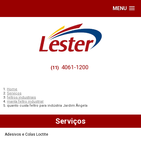
MENU
4061-1200
(11)
Home
Serviços
feltros industriais
manta feltro industrial
quanto custa feltro para indústria Jardim Ângela
Serviços
Adesivos e Colas Loctite