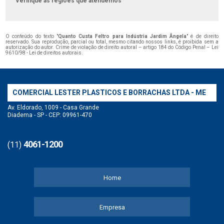
Verifique as regiões que atendemos
O conteúdo do texto "
Quanto Custa Feltro para Indústria Jardim Ângela
" é de direito
reservado. Sua reprodução, parcial ou total, mesmo citando nossos links, é proibida sem a
autorização do autor. Crime de violação de direito autoral – artigo 184 do Código Penal –
Lei
9610/98 - Lei de direitos autorais
.
COMERCIAL LESTER PLASTICOS E BORRACHAS LTDA - ME
Av. Eldorado, 1009 - Casa Grande
Diadema - SP - CEP: 09961-470
4061-1200
(11)
Home
Empresa