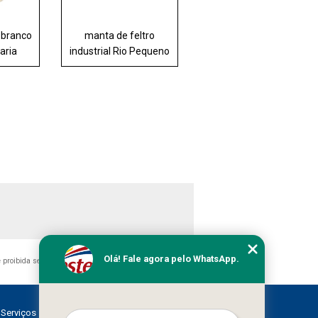
l branco
manta de feltro
aria
industrial Rio Pequeno
Olá! Fale agora pelo WhatsApp.
 é proibida sem a autorização do autor. Crime de violação de
Serviços
Contato
Mapa do site