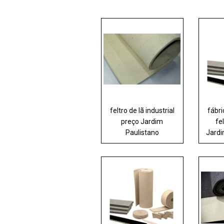
feltro de lã industrial
fábr
preço Jardim
fe
Paulistano
Jardi