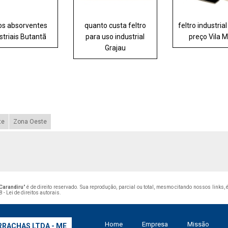
ros absorventes
quanto custa feltro
feltro industria
striais Butantã
para uso industrial
preço Vila M
Grajau
te
Zona Oeste
 Carandiru
" é de direito reservado. Sua reprodução, parcial ou total, mesmo citando nossos links,
 - Lei de direitos autorais
.
Home
Empresa
Missão
RRACHAS LTDA - ME