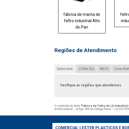
fábrica de manta de
felt
feltro industrial Alto
indu
do Pari
Regiões de Atendimento
Selecione:
ZONA SUL
ABCD
Zona Nor
Verifique as regiões que atendemos
O conteúdo do texto "
Fábrica de Feltro de Lã Industrial
direito autoral – artigo 184 do Código Penal –
Lei 9610/98
COMERCIAL LESTER PLASTICOS E BO