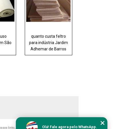
 uso
quanto custa feltro
dim São
para indústria Jardim
Adhemar de Barros
Olá! Fale agora pelo WhatsApp.
nossos links, é proibida sem a autorização do autor. Crime de