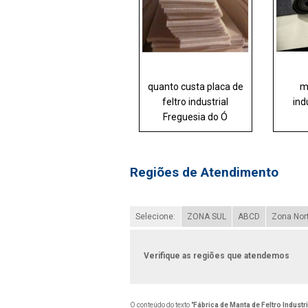
quanto custa placa de
m
feltro industrial
ind
Freguesia do Ó
Regiões de Atendimento
Selecione:
ZONA SUL
ABCD
Zona Nor
Verifique as regiões que atendemos
O conteúdo do texto "
Fábrica de Manta de Feltro Indust