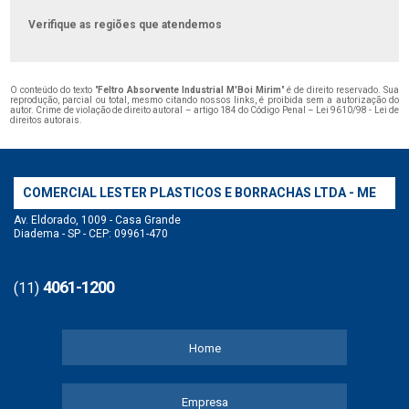
Verifique as regiões que atendemos
O conteúdo do texto "
Feltro Absorvente Industrial M'Boi Mirim
" é de direito reservado. Sua
reprodução, parcial ou total, mesmo citando nossos links, é proibida sem a autorização do
autor. Crime de violação de direito autoral – artigo 184 do Código Penal –
Lei 9610/98 - Lei de
direitos autorais
.
COMERCIAL LESTER PLASTICOS E BORRACHAS LTDA - ME
Av. Eldorado, 1009 - Casa Grande
Diadema - SP - CEP: 09961-470
4061-1200
(11)
Home
Empresa