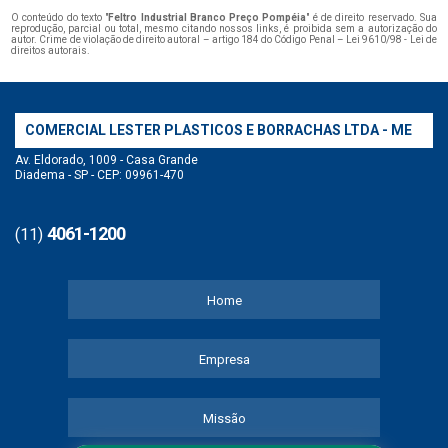
O conteúdo do texto "
Feltro Industrial Branco Preço Pompéia
" é de direito reservado. Sua
reprodução, parcial ou total, mesmo citando nossos links, é proibida sem a autorização do
autor. Crime de violação de direito autoral – artigo 184 do Código Penal –
Lei 9610/98 - Lei de
direitos autorais
.
COMERCIAL LESTER PLASTICOS E BORRACHAS LTDA - ME
Av. Eldorado, 1009 - Casa Grande
Diadema - SP - CEP: 09961-470
4061-1200
(11)
Home
Empresa
Missão