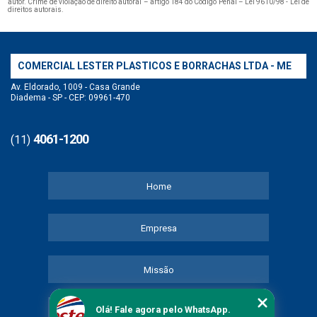
autor. Crime de violação de direito autoral – artigo 184 do Código Penal –
Lei 9610/98 - Lei de
direitos autorais
.
COMERCIAL LESTER PLASTICOS E BORRACHAS LTDA - ME
Av. Eldorado, 1009 - Casa Grande
Diadema - SP - CEP: 09961-470
4061-1200
(11)
Home
Empresa
Missão
Olá! Fale agora pelo WhatsApp.
Serviços