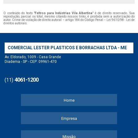
O conteúdo do texto "
Feltros para Indústrias Vila Albertina
" é de direito reservado. Sua
reprodução, parcial ou total, mesmo citando nossos links, é proibida sem a autorização do
autor. Crime de violação de direito autoral – artigo 184 do Código Penal –
Lei 9610/98 - Lei de
direitos autorais
.
COMERCIAL LESTER PLASTICOS E BORRACHAS LTDA - ME
Av. Eldorado, 1009 - Casa Grande
Diadema - SP - CEP: 09961-470
4061-1200
(11)
Home
Empresa
Missão