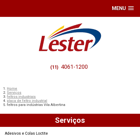
MENU
4061-1200
(11)
Home
Serviços
feltros industriais
placa de feltro industrial
feltros para indústrias Vila Albertina
Serviços
Adesivos e Colas Loctite