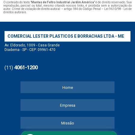
O conteúdo do texto "
Mantas de Feltro Industrial Jardim América
" é de direito reservado. Sua
reprodução, parcial ou total, mesmo citando nossos links, é proibida sem a autorização do
autor. Crime de violação de direito autoral – artigo 184 do Código Penal –
Lei 9610/98 - Lei de
direitos autorais
.
COMERCIAL LESTER PLASTICOS E BORRACHAS LTDA - ME
Av. Eldorado, 1009 - Casa Grande
Diadema - SP - CEP: 09961-470
4061-1200
(11)
Home
Empresa
Missão