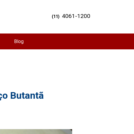
4061-1200
(11)
Blog
eço Butantã