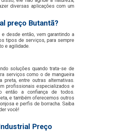
 disso, ele não agride a natureza,
fazer diversas aplicações com um
ial preço Butantã?
e desde então, vem garantindo a
os tipos de serviços, para sempre
 e agilidade.
cendo soluções quando trata-se de
ntra serviços como o de mangueira
 preta, entre outras alternativas.
m profissionais especializados e
o então a confiança de todos.
leta, e também oferecemos outros
onjosa e perfis de borracha. Saiba
der você!
Industrial Preço