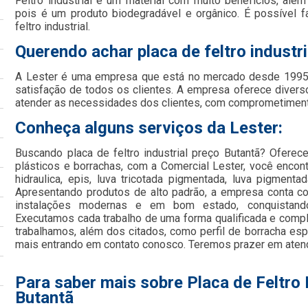
Feltro industrial é um material com muito benefícios, além
pois é um produto biodegradável e orgânico. É possível 
feltro industrial.
Querendo achar placa de feltro industr
A Lester é uma empresa que está no mercado desde 1995 
satisfação de todos os clientes. A empresa oferece divers
atender as necessidades dos clientes, com comprometimento
Conheça alguns serviços da Lester:
Buscando placa de feltro industrial preço Butantã? Ofere
plásticos e borrachas, com a Comercial Lester, você enco
hidraulica, epis, luva tricotada pigmentada, luva pigmentada
Apresentando produtos de alto padrão, a empresa conta co
instalações modernas e em bom estado, conquistand
Executamos cada trabalho de uma forma qualificada e comp
trabalhamos, além dos citados, como perfil de borracha esp
mais entrando em contato conosco. Teremos prazer em aten
Para saber mais sobre Placa de Feltro 
Butantã