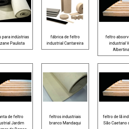
s para indústrias
fábrica de feltro
feltro absor
zane Paulista
industrial Cantareira
industrial V
Albertin
nta de feltro
feltros industriais
feltro de lã ind
ustrial Jardim
branco Mandaqui
São Caetano 