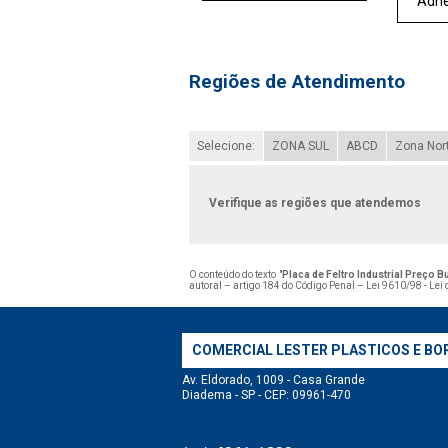
Adhe
Regiões de Atendimento
Selecione:
ZONA SUL
ABCD
Zona Nor
Verifique as regiões que atendemos
O conteúdo do texto "
Placa de Feltro Industrial Preço B
autoral – artigo 184 do Código Penal –
Lei 9610/98 - Lei 
COMERCIAL LESTER PLASTICOS E BO
Av. Eldorado, 1009 - Casa Grande
Diadema - SP - CEP: 09961-470