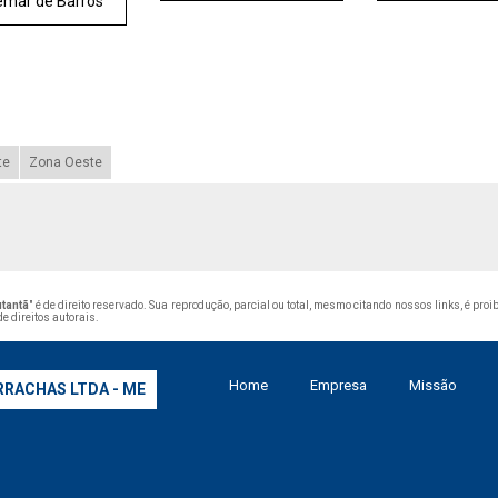
mar de Barros
te
Zona Oeste
utantã
" é de direito reservado. Sua reprodução, parcial ou total, mesmo citando nossos links, é proi
de direitos autorais
.
Home
Empresa
Missão
RRACHAS LTDA - ME