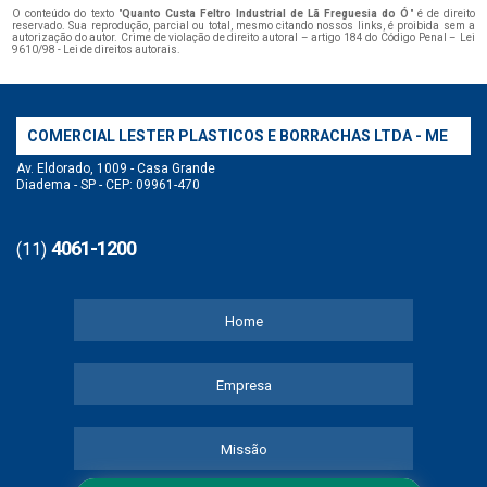
O conteúdo do texto "
Quanto Custa Feltro Industrial de Lã Freguesia do Ó
" é de direito
reservado. Sua reprodução, parcial ou total, mesmo citando nossos links, é proibida sem a
autorização do autor. Crime de violação de direito autoral – artigo 184 do Código Penal –
Lei
9610/98 - Lei de direitos autorais
.
COMERCIAL LESTER PLASTICOS E BORRACHAS LTDA - ME
Av. Eldorado, 1009 - Casa Grande
Diadema - SP - CEP: 09961-470
4061-1200
(11)
Home
Empresa
Missão