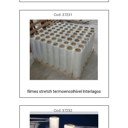
Cod.:
37231
filmes stretch termoencolhível Interlagos
Cod.:
37232