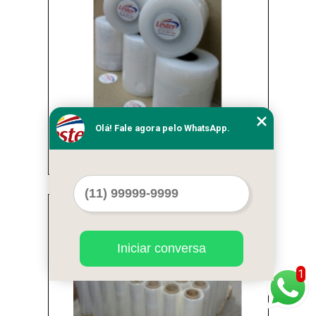
Olá! Fale agora pelo WhatsApp.
filmes stretch leitoso Perus
Cod.:
1254
Iniciar conversa
1