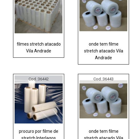
filmes stretch atacado
onde tem filme
Vila Andrade
stretch atacado Vila
Andrade
Cod.:
36442
Cod.:
36443
procuro por filme de
onde tem filme
stretch Interlagos
stretch atacado Vila