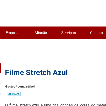
Empresa
Missão
Serviços
Contato
Filme Stretch Azul
Gostou? compartilhe!
O filme stretch azul é uma das opções de cores do mater