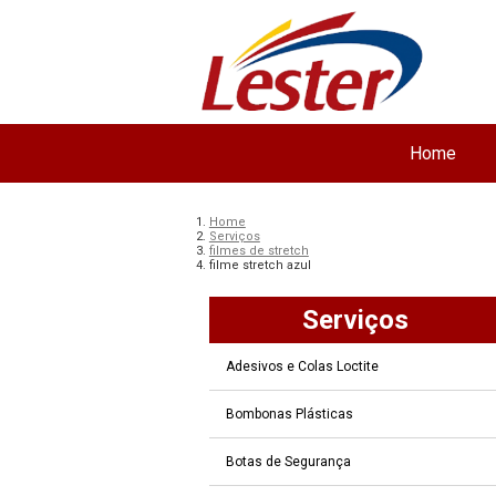
Home
Home
Serviços
filmes de stretch
filme stretch azul
Serviços
Adesivos e Colas Loctite
Bombonas Plásticas
Botas de Segurança