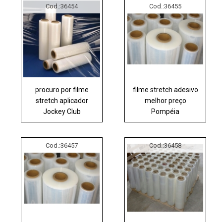
Cod.:
36454
Cod.:
36455
procuro por filme
filme stretch adesivo
stretch aplicador
melhor preço
Jockey Club
Pompéia
Cod.:
36457
Cod.:
36458