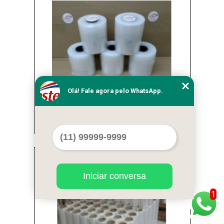
Olá! Fale agora pelo WhatsApp.
fabricantes de filme stretch leitoso Vila Sônia
Cod.:
1144
Iniciar conversa
1