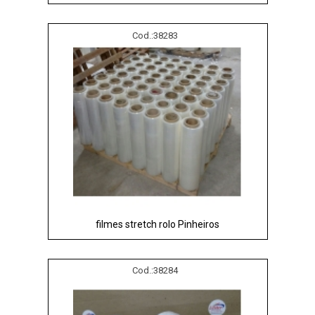
Cod.:
38283
filmes stretch rolo Pinheiros
Cod.:
38284