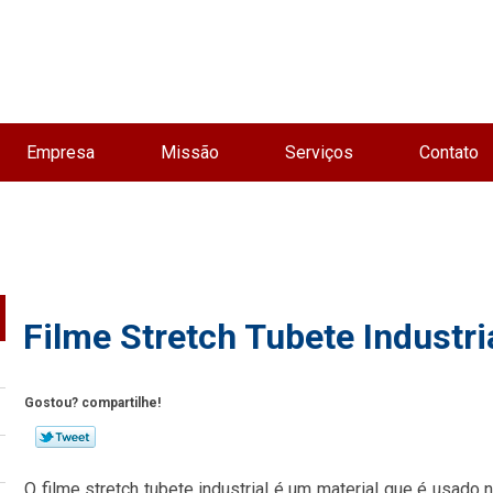
Empresa
Missão
Serviços
Contato
Filme Stretch Tubete Industri
Gostou? compartilhe!
O filme stretch tubete industrial é um material que é usado 