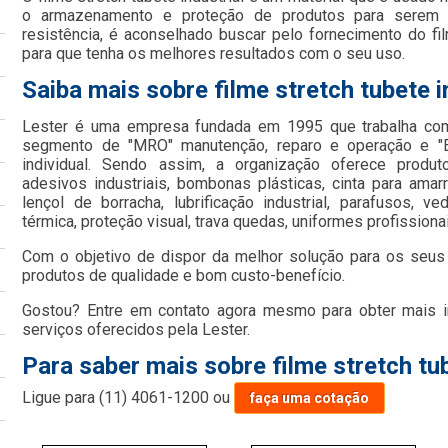
o armazenamento e proteção de produtos para serem t
resistência, é aconselhado buscar pelo fornecimento do 
para que tenha os melhores resultados com o seu uso.
Saiba mais sobre filme stretch tubete i
Lester é uma empresa fundada em 1995 que trabalha com
segmento de "MRO" manutenção, reparo e operação e "E
individual. Sendo assim, a organização oferece produt
adesivos industriais, bombonas plásticas, cinta para amarra
lençol de borracha, lubrificação industrial, parafusos, ve
térmica, proteção visual, trava quedas, uniformes profissionai
Com o objetivo de dispor da melhor solução para os seus 
produtos de qualidade e bom custo-benefício.
Gostou? Entre em contato agora mesmo para obter mais 
serviços oferecidos pela Lester.
Para saber mais sobre filme stretch tub
Ligue para
(11) 4061-1200
ou
faça uma cotação