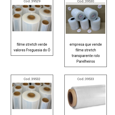
Cod.:
39529
Cod.:
39530
filme stretch verde
empresa que vende
valores Freguesia do Ó
filme stretch
transparente rolo
Parelheiros
Cod.:
39532
Cod.:
39533