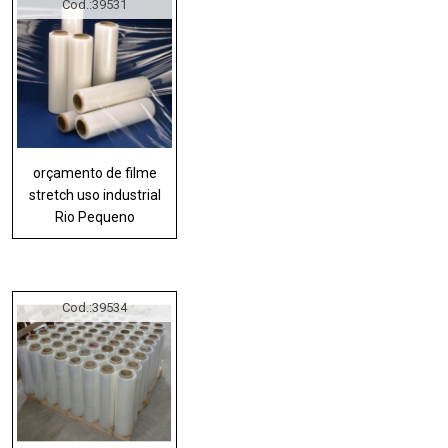
Cod.:
39531
orçamento de filme
stretch uso industrial
Rio Pequeno
Cod.:
39534