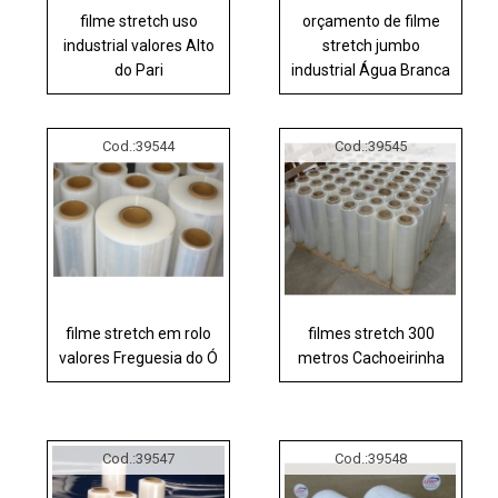
filme stretch uso
orçamento de filme
industrial valores Alto
stretch jumbo
do Pari
industrial Água Branca
Cod.:
39544
Cod.:
39545
filme stretch em rolo
filmes stretch 300
valores Freguesia do Ó
metros Cachoeirinha
Cod.:
39547
Cod.:
39548