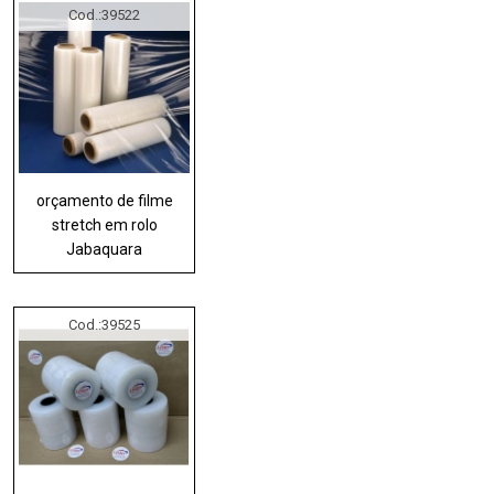
Cod.:
39522
orçamento de filme
stretch em rolo
Jabaquara
Cod.:
39525