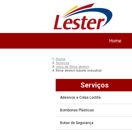
Home
Home
Serviços
rolos de filme stretch
filme stretch tubete industrial
Serviços
Adesivos e Colas Loctite
Bombonas Plásticas
Botas de Segurança