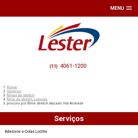
MENU
4061-1200
(11)
Home
Serviços
filmes de stretch
filme de stretch colorido
procuro por filme stretch atacado Vila Andrade
Serviços
Adesivos e Colas Loctite