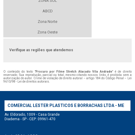
ZONA SUL
ABCD
Zona Norte
Zona Oeste
Verifique as regiões que atendemos
O conteúdo do texto "
Procuro por Filme Stretch Atacado Vila Andrade
" é de direito
reservado. Sua reprodução, parcial ou total, mesmo citando nossos links, é proibida sem a
autorização do autor. Crime de violação de direito autoral – artigo 184 do Código Penal –
Lei
9610/98 - Lei de direitos autorais
.
COMERCIAL LESTER PLASTICOS E BORRACHAS LTDA - ME
Av. Eldorado, 1009 - Casa Grande
Diadema - SP - CEP: 09961-470