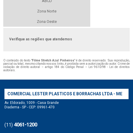
ABCD
Zona Norte
Zona Oeste
Verifique as regiões que atendemos
O conteúdo do texto "
Filme Stretch Azul Pinheiros
" é de direito reservado. Sua reprodução,
parcial ou total, mesmo citando nossos links, é proibida sem a autorização do autor. Crime de
violação de direito autoral – artigo 184 do Código Penal –
Lei 9610/98 - Lei de direitos
autorais
.
COMERCIAL LESTER PLASTICOS E BORRACHAS LTDA - ME
Av. Eldorado, 1009 - Casa Grande
Diadema - SP - CEP: 09961-470
4061-1200
(11)