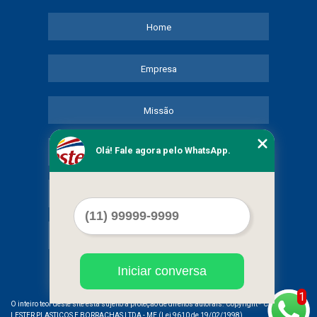
Home
Empresa
Missão
Olá! Fale agora pelo WhatsApp.
Serviços
Contato
Mapa do site
Iniciar conversa
1
©
O inteiro teor deste site está sujeito à proteção de direitos autorais. Copyright
COMERCIAL
LESTER PLASTICOS E BORRACHAS LTDA - ME (Lei 9610 de 19/02/1998)