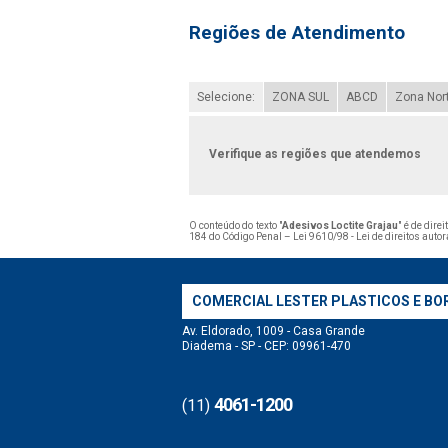
Regiões de Atendimento
Selecione:
ZONA SUL
ABCD
Zona Nor
Verifique as regiões que atendemos
O conteúdo do texto "
Adesivos Loctite Grajau
" é de dire
184 do Código Penal –
Lei 9610/98 - Lei de direitos autor
COMERCIAL LESTER PLASTICOS E BO
Av. Eldorado, 1009 - Casa Grande
Diadema - SP - CEP: 09961-470
4061-1200
(11)