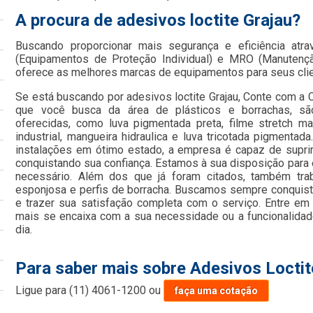
A procura de adesivos loctite Grajau?
Buscando proporcionar mais segurança e eficiência atr
(Equipamentos de Proteção Individual) e MRO (Manutençã
oferece as melhores marcas de equipamentos para seus cli
Se está buscando por adesivos loctite Grajau, Conte com a 
que você busca da área de plásticos e borrachas, sã
oferecidas, como luva pigmentada preta, filme stretch ma
industrial, mangueira hidraulica e luva tricotada pigment
instalações em ótimo estado, a empresa é capaz de suprir
conquistando sua confiança. Estamos à sua disposição para 
necessário. Além dos que já foram citados, também tra
esponjosa e perfis de borracha. Buscamos sempre conquista
e trazer sua satisfação completa com o serviço. Entre em
mais se encaixa com a sua necessidade ou a funcionalida
dia.
Para saber mais sobre Adesivos Loctit
Ligue para
(11) 4061-1200
ou
faça uma cotação