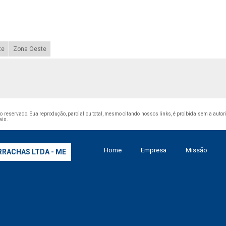
te
Zona Oeste
ito reservado. Sua reprodução, parcial ou total, mesmo citando nossos links, é proibida sem a autori
ais
.
Home
Empresa
Missão
RRACHAS LTDA - ME