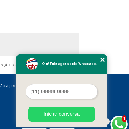
Olá! Fale agora pelo WhatsApp.
zação do autor. Crime de violação de direito autoral – artigo
Serviços
Contato
Mapa do site
Iniciar conversa
1