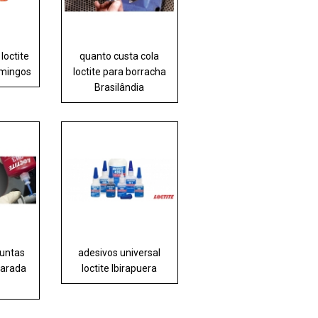
loctite
quanto custa cola
mingos
loctite para borracha
Brasilândia
juntas
adesivos universal
Parada
loctite Ibirapuera