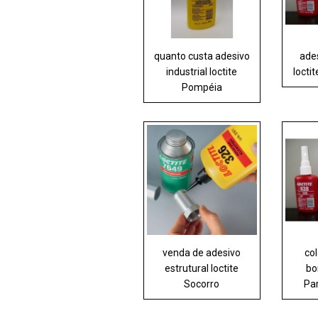
quanto custa adesivo
ades
industrial loctite
locti
Pompéia
venda de adesivo
col
estrutural loctite
bo
Socorro
Pa