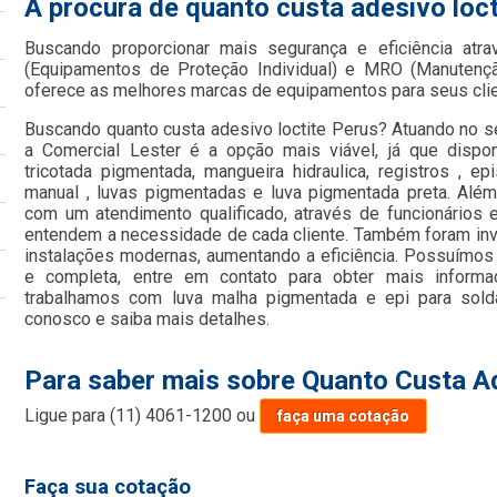
A procura de quanto custa adesivo loc
Buscando proporcionar mais segurança e eficiência atr
(Equipamentos de Proteção Individual) e MRO (Manutençã
oferece as melhores marcas de equipamentos para seus cli
Buscando quanto custa adesivo loctite Perus? Atuando no s
a Comercial Lester é a opção mais viável, já que dispo
tricotada pigmentada, mangueira hidraulica, registros , epis
manual , luvas pigmentadas e luva pigmentada preta. Al
com um atendimento qualificado, através de funcionários 
entendem a necessidade de cada cliente. Também foram inv
instalações modernas, aumentando a eficiência. Possuímos 
e completa, entre em contato para obter mais informa
trabalhamos com luva malha pigmentada e epi para solda
conosco e saiba mais detalhes.
Para saber mais sobre Quanto Custa A
Ligue para
(11) 4061-1200
ou
faça uma cotação
Faça sua cotação